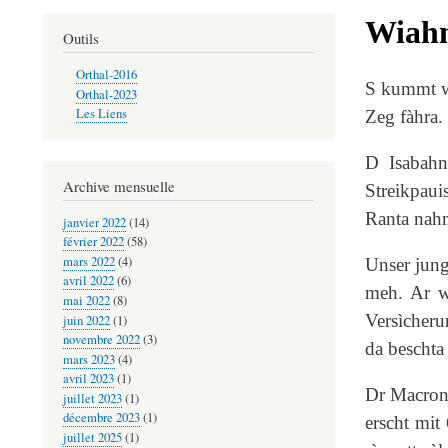
Wiahn
Outils
Orthal-2016
S kummt wì
Orthal-2023
Les Liens
Zeg fàhra. 
D Isabahn
Archive mensuelle
Streikpaui
Ranta nah
janvier 2022
(14)
février 2022
(58)
mars 2022
(4)
Unser jung
avril 2022
(6)
meh. Ar wì
mai 2022
(8)
Versìcheru
juin 2022
(1)
novembre 2022
(3)
da beschta 
mars 2023
(4)
avril 2023
(1)
Dr Macron 
juillet 2023
(1)
décembre 2023
(1)
erscht mit
juillet 2025
(1)