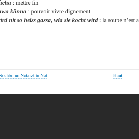
àcha
: mettre fin
lawa känna
: pouvoir vivre dignement
rd nìt so heiss gassa, wia sie kocht wìrd
: la soupe n’est
ochbri un Notarzt ìn Not
Haut
aux