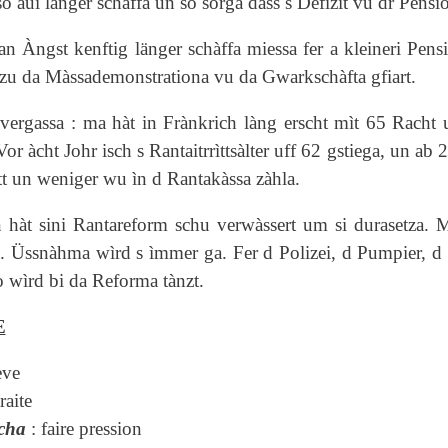
lso aui länger schàffa un so sorga dàss s Defizit vu dr Pensi
han Àngst kenftig länger schàffa miessa fer a kleineri Pe
 zu da Màssademonstrationa vu da Gwarkschàfta gfiart.
 vergassa : ma hàt in Frànkrich làng erscht mìt 65 Racht
or àcht Johr isch s Rantaitrrìttsàlter uff 62 gstiega, un ab
tt un weniger wu ìn d Rantakàssa zàhla.
hàt sini Rantareform schu verwàssert um si durasetza. Mr
. Üssnàhma wìrd s ìmmer ga. Fer d Polizei, d Pumpier, d Sol
o wìrd bi da Reforma tànzt.
E
ève
raite
cha
: faire pression