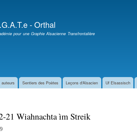
Aller
au
contenu
.G.A.T.e - Orthal
principal
démie pour une Graphie Alsacienne Transfrontalière
 auteurs
Sentiers des Poètes
Leçons d'Alsacien
Uf Elsassisch
2-21 Wiahnachta ìm Streik
9