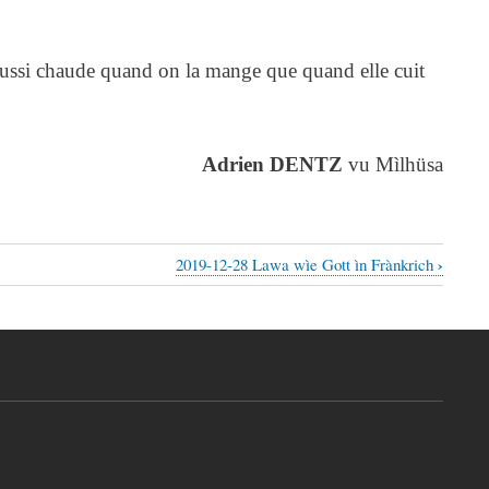
 aussi chaude quand on la mange que quand elle cuit
Adrien DENTZ
vu Mìlhüsa
›
2019-12-28 Lawa wìe Gott ìn Frànkrich