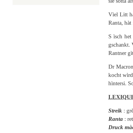
sìe sotta à
Vìel Litt 
Ranta, hàt
S ìsch het
gschankt. V
Rantner gì
Dr Macron 
kocht wìrd
hìntersi. S
LEXIQU
Streik
:
gr
Ranta
:
ret
Druck mà