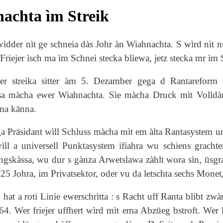
achta ìm Streik
dder nìt ge schneia dàs Johr àn Wiahnachta. S wìrd nìt
Friejer ìsch ma ìm Schnei stecka blìewa, jetz stecka mr ìm S
er streika sitter àm 5. Dezamber gega d Rantarefor
sa màcha ewer Wiahnachta. Sìe màcha Druck mìt Volldàmp
ma känna.
a Präsidant wìll Schluss màcha mìt em àlta Rantasystem u
ll a universell Punktasystem ifiahra wu schiens grachter
ngskàssa, wu dur s gànza Arwetslawa zàhlt wora sìn, üs
25 Johra, im Privatsektor, oder vu da letschta sechs Monet,
hat a roti Linie ewerschrìtta : s Racht uff Ranta blibt zw
 64. Wer friejer uffhert wìrd mìt ema Abzüeg bstroft. Wer