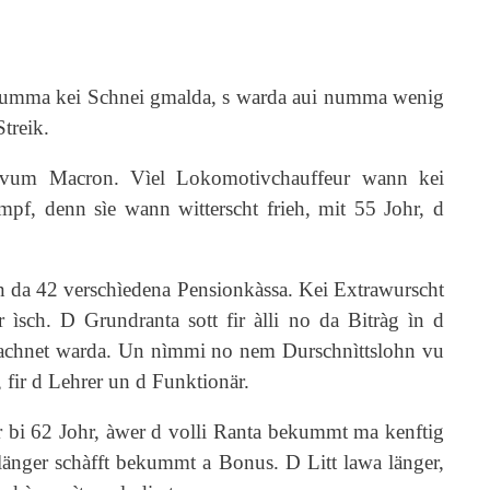
 numma kei Schnei gmalda, s warda aui numma wenig
treik.
m vum Macron. Vìel Lokomotivchauffeur wann kei
f, denn sìe wann witterscht frieh, mit 55 Johr, d
n da 42 verschìedena Pensionkàssa. Kei Extrawurscht
 ìsch. D Grundranta sott fir àlli no da Bitràg ìn d
grachnet warda. Un nìmmi no nem Durschnìttslohn vu
 fir d Lehrer un d Funktionär.
àr bi 62 Johr, àwer d volli Ranta bekummt ma kenftig
 länger schàfft bekummt a Bonus. D Litt lawa länger,