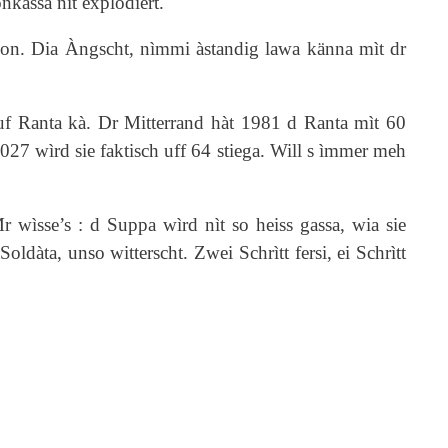
onkàssa nìt explodiert.
nsion. Dia Àngscht, nìmmi àstandig lawa känna mìt dr
 uf Ranta kà. Dr Mitterrand hàt 1981 d Ranta mìt 60
 2027 wìrd sie faktisch uff 64 stiega. Will s ìmmer meh
 wìsse’s : d Suppa wìrd nìt so heiss gassa, wia sie
dàta, unso witterscht. Zwei Schrìtt fersi, ei Schrìtt