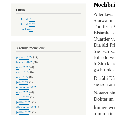
Nochbri
Outils
Allei lawa
Orthal-2016
Starwa un 
Orthal-2023
Tod fer a 
Les Liens
Eisàmkeit-
Quartier 
Dia àlti F
Archive mensuelle
Sìe ìsch s
Johr do wo
janvier 2022
(14)
février 2022
(58)
6 Stock h
mars 2022
(4)
gschtunka 
avril 2022
(6)
mai 2022
(8)
Dia àlti D
juin 2022
(1)
sìe ìsch a
novembre 2022
(3)
mars 2023
(4)
Notarzt sì
avril 2023
(1)
Dokter ìm 
juillet 2023
(1)
Ìmmer wen
décembre 2023
(1)
juillet 2025
(1)
numma ìn M