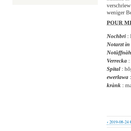
verschrìe
weniger Bet
POUR M
Nochbri
: 
Notarzt ìn
Notüffnà
Verrecka
:
Spital
: hô
ewerlawa
:
krànk
: ma
‹
2019-08-24 
Liens