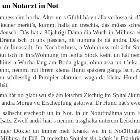
 un Notarzt ìn Not
 müessa ìm hocha Àlter un s Gfühl-hà vu àlla verlossa sì, 
keiner merkt’s, kummt halfa un treschta, dàs müass schre
Mensch. Dàs hàt a 80jährigi Dàma dia Wuch ìn Mìlhüsa er
Drama ìsch bi uns pàssiert, nìt numma bi dà àndra. Dàs 
vu dr Ìnnastàdt. Im Nochberhüss, a Wohnhüss mìt àcht 
ràui ìsch ìn ìhraWohnung ìm fenfta Stock keiht un hàt nem
chiins a Wucha làng àm Boda glaga, ohna assa un trìnka. 
hnt, nemmi mìt ìhrem kleina Hund spàziera gànga ìsch, 
an schliesslig d Pumpier alarmiert waga da kleina Hun
hàt.
àma hàt no glabt wu sìe àm letschta Zischtig ìm Spital àk
m àndra Morga vu Erschepfung gstorwa. Dr Hund hàt’s ewer
n salbscht erschepft un ìn Not. In dr Notüffnàhma vum 
Isàtz. Zwelf andri han’s nemmi üssghàlta unterem Leischt
iger Dokter un ìmmer meh Kranki wu ìn d Notüffnàhma 
ìlhüsa dr Fàll. D meischta Spitaler sìn krànk ìn Frànkr