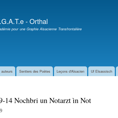
Aller
au
contenu
.G.A.T.e - Orthal
principal
démie pour une Graphie Alsacienne Transfrontalière
 auteurs
Sentiers des Poètes
Leçons d'Alsacien
Uf Elsassisch
-14 Nochbri un Notarzt ìn Not
9