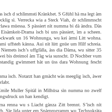
dàs ìsch d schlìmmsti Krànkhet. S Gfühl hà ma legt àm
cklig sì. Verrecka wia a Steck Viah, dr schlìmmscht
lawa müessa. S pàssiert nìt numma bi dà àndra. Dàs
Eisàmkeit-Drama ìsch bi uns pàssiert, ìm a scheen.
Stockwark un 16 Wohnunga, wu kei àrmi Litt wohna.
mi uffsteh känna. Aui nìt lütt gnüe um Hìlf schreia.
Niemets ìsch’s uffgfàlla, àss dia Dàma, wu sitter 35
zwei bis dreimol àm Tàg wia sunscht. D Nochber vum
d standig gwìmmert hàt un üss dara Wohnung fescht
umma ìsch. Notarzt han gmàcht wàs meeglig ìsch, àwer
labt.
Emile Muller Spitàl in Mìlhüsa sìn numma no zwelf
ungsdruck un han kendigt.
renna wu s Liacht gànza Zitt brennt. S’ìsch nìt
ich. Sìe lida unter em Spàrprogramm wu Technokràta