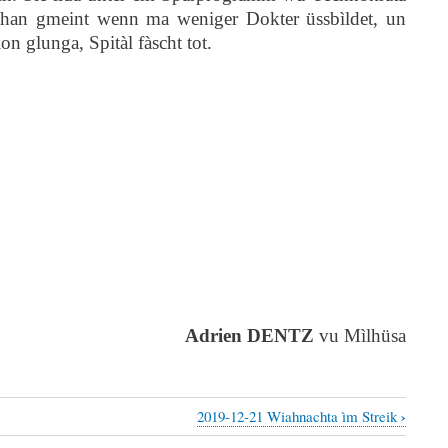
a han gmeint wenn ma weniger Dokter üssbìldet, un
on glunga, Spitàl fàscht tot.
Adrien DENTZ
vu Mìlhüsa
›
2019-12-21 Wiahnachta ìm Streik