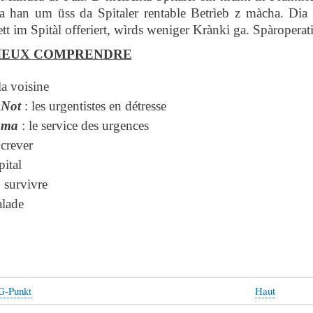
wa han um üss da Spitaler rentable Betrìeb z màcha. Di
t im Spitàl offeriert, wìrds weniger Krànki ga. Spàroperati
IEUX COMPRENDRE
la voisine
 Not
: les urgentistes en détresse
hma
: le service des urgences
 crever
pital
 survivre
lade
G-Punkt
Haut