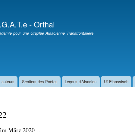
Aller
au
contenu
.G.A.T.e - Orthal
principal
démie pour une Graphie Alsacienne Transfrontalière
 auteurs
Sentiers des Poètes
Leçons d'Alsacien
Uf Elsassisch
22
ì ìm März 2020 …