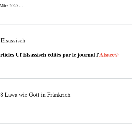
m März 2020 …
 Elsassisch
rticles Uf Elsassisch édités par le journal l'
Alsace©
8 Lawa wìe Gott ìn Frànkrich