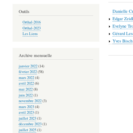
Danielle C
Outils
Edgar Zeid
Orthal-2016
Evelyne Tro
Orthal-2023
Gérard Les
Les Liens
Yves Bisch
Liens
Archive mensuelle
transvers
janvier 2022
(14)
de
février 2022
(58)
mars 2022
(4)
livre
avril 2022
(6)
pour
mai 2022
(8)
juin 2022
(1)
Les
novembre 2022
(3)
auteurs
mars 2023
(4)
avril 2023
(1)
juillet 2023
(1)
décembre 2023
(1)
juillet 2025
(1)