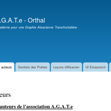
Aller
au
contenu
.G.A.T.e - Orthal
principal
démie pour une Graphie Alsacienne Transfrontalière
 auteurs
Sentiers des Poètes
Leçons d'Alsacien
Uf Elsassisch
eurs
 auteurs de l'association A.G.A.T.e