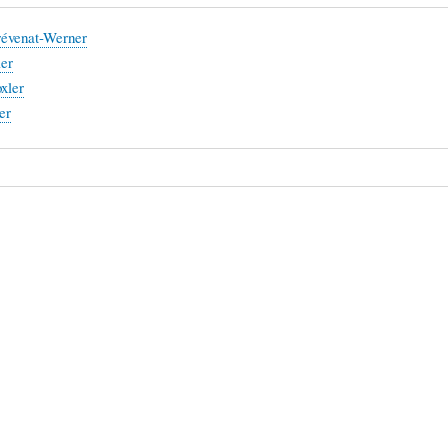
révenat-Werner
ler
xler
er
aux