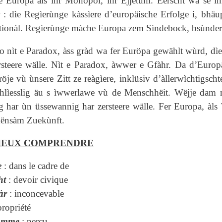
e Europa àls ìhr Monopol, ìhr Ëjjetùm. Eerscht wa se 
: dìe Regìerùnge kàssìere d’europäische Erfolge i, bhä
tionàl. Regìerùnge màche Europa zem Sìndebock, bsùnders
so nìt e Paradox, àss gràd wa fer Euröpa gewählt wùrd, 
steere wälle. Nìt e Paradox, àwwer e Gfàhr. Da d’Europä
röje vù ùnsere Zitt ze reàgìere, inklüsiv d’àllerwìchtigs
schlìesslig äu s ìwwerlawe vù de Menschhëit. Wëjje dam
 har ùn üssewannig har zersteere wälle. Fer Europa, àls
mënsàm Zuekùnft.
IEUX COMPRENDRE
e
: dans le cadre de
ht
: devoir civique
àr
: inconcevable
propriété
ùmme
: perçu