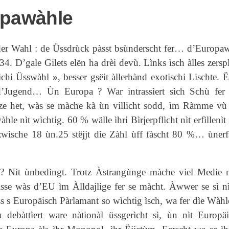
pawàhle
er Wahl : de Üssdrùck pàsst bsùnderscht fer… d’Europawà
 34. D’gale Gilets elën ha drèi devù. Lìnks ìsch àlles zerspl
 richi Üsswàhl », besser gsëit àllerhànd exotischi Lischte.
r d’Jugend… Ùn Europa ? War intrassìert sìch Schù fe
 het, wàs se màche kà ùn villicht sodd, ìm Ràmme vù de
hle nìt wìchtig. 60 % wälle ìhri Bìrjerpflìcht nìt erfìllen
wìsche 18 ùn.25 stëjjt dìe Zàhl ùff fàscht 80 %… ùnerf
? Nìt ùnbedìngt. Trotz Àstrangùnge màche viel Medie nì
e wàs d’EU ìm Àlldajlige fer se màcht. Àwwer se sì nìt
ss s Europäisch Pàrlamant so wìchtig ìsch, wa fer dìe Wàhle
ebàttìert ware nàtionàl üssgerìcht sì, ùn nìt Europäis