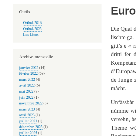
Euro
Outils
Orthal-2016
Die Qual d
Orthal-2023
Les Liens
lischte ga.
gìtt’s e «
drìtti fe
Archive mensuelle
Kompetanze
janvier 2022
(14)
d’Europawà
février 2022
(58)
de Jùnge z
mars 2022
(4)
avril 2022
(6)
màcht.
mai 2022
(8)
juin 2022
(1)
Unfàssbàr 
novembre 2022
(3)
mars 2023
(4)
nùmme wìss
avril 2023
(1)
versehn, à
juillet 2023
(1)
décembre 2023
(1)
Theme wù d
juillet 2025
(1)