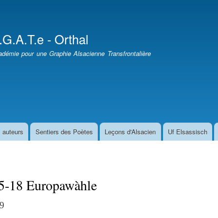
Aller
au
contenu
.G.A.T.e - Orthal
principal
démie pour une Graphie Alsacienne Transfrontalière
 auteurs
Sentiers des Poètes
Leçons d'Alsacien
Uf Elsassisch
5-18 Europawàhle
9