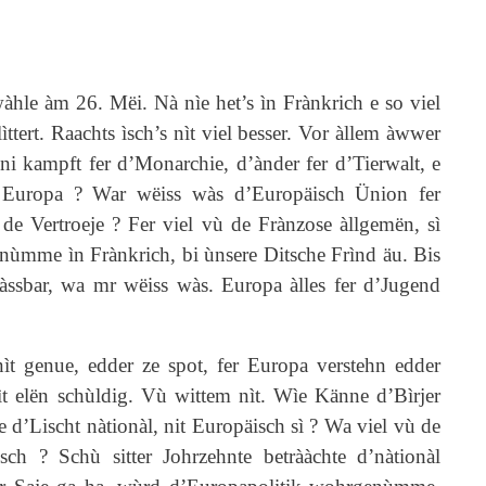
hle àm 26. Mëi. Nà nìe het’s ìn Frànkrich e so viel
ìttert. Raachts ìsch’s nìt viel besser. Vor àllem àwwer
 Ëni kampft fer d’Monarchie, d’ànder fer d’Tierwalt, e
r Europa ? War wëiss wàs d’Europäisch Ünion fer
 Vertroeje ? Fer viel vù de Frànzose àllgemën, sì
ìt nùmme ìn Frànkrich, bi ùnsere Ditsche Frìnd äu. Bis
àssbar, wa mr wëiss wàs. Europa àlles fer d’Jugend
t genue, edder ze spot, fer Europa verstehn edder
 elën schùldig. Vù wittem nìt. Wìe Känne d’Bìrjer
 d’Lischt nàtionàl, nit Europäisch sì ? Wa viel vù de
ch ? Schù sitter Johrzehnte betrààchte d’nàtionàl