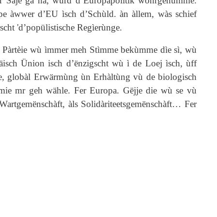
ìhr Saje ga ha, wùrd d’Europapolitik wohrgenùmme.
upe àwwer d’EU ìsch d’Schùld. àn àllem, wàs schief
cht 'd’popülistische Regìerùnge.
dìe Pàrtèie wù ìmmer meh Stìmme bekùmme dìe sì, wù
isch Ünion isch d’ënzigscht wù ì de Loej ìsch, ùff
chte, globàl Erwärmùng ùn Erhàltùng vù de biologisch
 mie mr geh wähle. Fer Europa. Gëjje die wù se vù
 Wartgemënschàft, àls Solidàriteetsgemënschàft… Fer