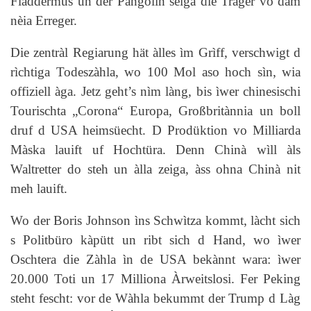
Fladdermüs un der Pangolin sèiga die Träger vo dam
nèia Erreger.
Die zentràl Regiarung hät àlles ìm Grìff, verschwigt d
rìchtiga Todeszàhla, wo 100 Mol aso hoch sìn, wia
offiziell àga. Jetz geht’s nìm làng, bis ìwer chinesischi
Tourischta „Corona“ Europa, Großbritànnia un boll
druf d USA heimsüecht. D Prodüktion vo Milliarda
Màska lauift uf Hochtüra. Denn Chinà wìll àls
Waltretter do steh un àlla zeiga, àss ohna Chinà nit
meh lauift.
Wo der Boris Johnson ìns Schwìtza kommt, làcht sich
s Politbüro kàpütt un ribt sich d Hand, wo ìwer
Oschtera die Zàhla ìn de USA bekànnt wara: ìwer
20.000 Toti un 17 Milliona Àrweitslosi. Fer Peking
steht fescht: vor de Wàhla bekummt der Trump d Làg