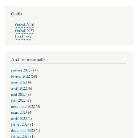
pour
2020-
Outils
04
Orthal-2016
-
Orthal-2023
Les Liens
Spìel
mìtem
Tod
Archive mensuelle
janvier 2022
(14)
février 2022
(58)
mars 2022
(4)
avril 2022
(6)
mai 2022
(8)
juin 2022
(1)
novembre 2022
(3)
mars 2023
(4)
avril 2023
(1)
juillet 2023
(1)
décembre 2023
(1)
juillet 2025
(1)