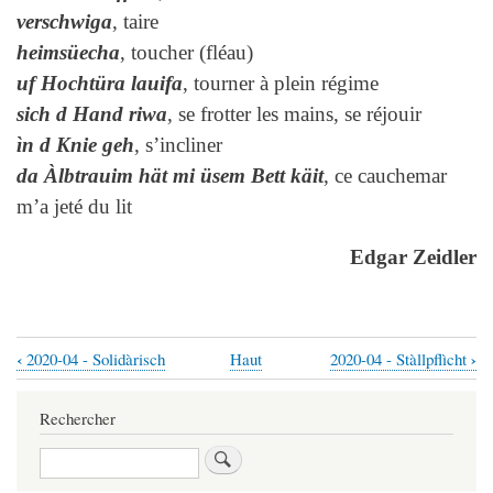
verschwiga
, taire
heimsüecha
, toucher (fléau)
uf Hochtüra lauifa
, tourner à plein régime
sich d Hand riwa
, se frotter les mains, se réjouir
ìn d Knie geh
, s’incliner
da Àlbtrauim hät mi üsem Bett käit
, ce cauchemar
m’a jeté du lit
Edgar Zeidler
‹
›
2020-04 - Solidàrisch
Haut
2020-04 - Stàllpflìcht
Liens
transversaux
Rechercher
de
Rechercher
livre