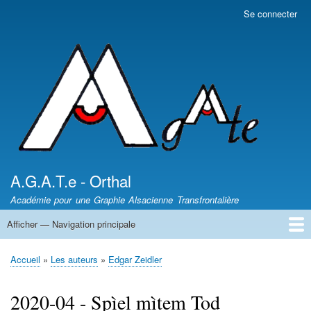
Aller
Se connecter
Menu
au
du
contenu
compte
principal
de
l'utilisateur
A.G.A.T.e - Orthal
Académie pour une Graphie Alsacienne Transfrontalière
Afficher — Navigation principale
Navigation
principale
News - Nèikheit
DICTIONNAIRES /
Article de presse
Les auteurs
Sentiers des Poètes
Leçons d'Alsacien
Uf Elsassisch
Wortkaschtla
Qui somme nous ?
Accueil
Les auteurs
Edgar Zeidler
Fil
d'Ariane
2020-04 - Spìel mìtem Tod