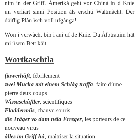
nìm ìn der Grìff. Àmerikà geht vor Chinà ìn d Knie
un verliart sinni Position àls erschti Waltmàcht. Der
däiflig Plàn ìsch voll ufgànga!
Won i verwàch, bìn i aui uf de Knie. Da Àlbtrauim hät
mi üsem Bett käit.
Wortkaschtla
fiawerhàft
, fébrilement
zwei Mucka mìt einem Schlàg traffa
, faire d’une
pierre deux coups
Wìssaschàftler
, scientifiques
Fladdermüs
, chauve-souris
die Träger vo dam nèia Erreger
, les porteurs de ce
nouveau virus
àlles ìm Grìff hà
, maîtriser la situation