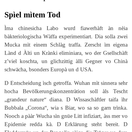
Spìel mìtem Tod
Ìma chinesicha Labo wurd fiawerhàft àn nèia
bàkteriologischa Wàffa experimentiart. Dia solla zwei
Mucka mìt einem Schlàg traffa. Zerscht ìm eigena
Lànd d Àlti un Krànki eliminiara, wo der Gsellschàft
z’viel koschta, un glichzittig àlli Gegner vo Chinà
schwächa, bsonders Europà un d USA.
D Entscheidung ìsch getroffa. Wuhan mìt sinnera sehr
hocha Bevölkerungskonzentràtion soll àls Tescht
„grandeur nature“ diana. D Wìssaschàftler taifa ìhr
Bubbala „Corona“, wia s Biar, wo sa so garn trìnka.
Nooch a pààr Wucha sìn gnüe Litt infiziart, àss mer vo
Epidemie redda kà. D Erklärung steht bereit. D