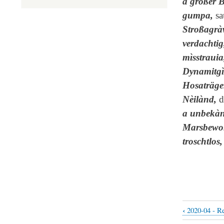
a großer 
gumpa,
sa
Stroßagrà
verdachtig
mìsstrauia
Dynamitgìr
Hosaträge
Nèilànd,
d
a unbekàn
Marsbewo
troschtlos,
‹
2020-04 - Re
Liens