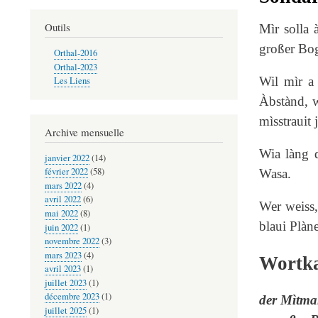
Outils
Mìr solla 
großer Bog
Orthal-2016
Orthal-2023
Wil mìr a 
Les Liens
Àbstànd, w
mìsstrauit 
Archive mensuelle
Wia làng d
janvier 2022
(14)
février 2022
(58)
Wasa.
mars 2022
(4)
avril 2022
(6)
Wer weiss,
mai 2022
(8)
blaui Plàne
juin 2022
(1)
novembre 2022
(3)
mars 2023
(4)
Wortka
avril 2023
(1)
juillet 2023
(1)
décembre 2023
(1)
der Mìtma
juillet 2025
(1)