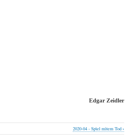
Edgar Zeidler
›
2020-04 - Spìel mìtem Tod