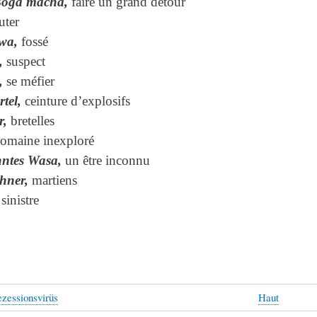
Boga màcha,
faire un grand détour
uter
wa,
fossé
,
suspect
,
se méfier
tel,
ceinture d’explosifs
r,
bretelles
omaine inexploré
ntes Wasa,
un être inconnu
hner,
martiens
sinistre
zessionsvirüs
Haut