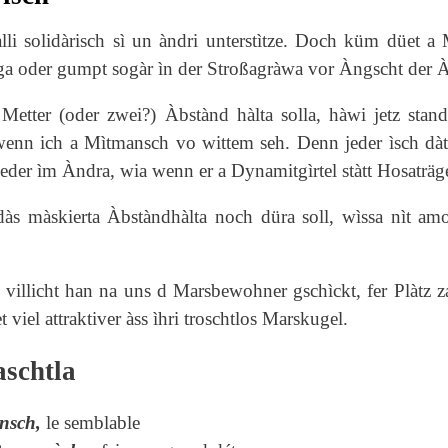
àlli solidàrisch sì un àndri unterstìtze. Doch küm düe
a oder gumpt sogàr ìn der Stroßagràwa vor Àngscht der À
Metter (oder zwei?) Àbstànd hàlta solla, hàwi jetz stan
enn ich a Mìtmansch vo wittem seh. Denn jeder ìsch dàt
jeder ìm Àndra, wia wenn er a Dynamitgìrtel stàtt Hosaträge
às màskierta Àbstàndhàlta noch düra soll, wìssa nìt am
 villicht han na uns d Marsbewohner gschìckt, fer Plàtz z
t viel attraktiver àss ìhri troschtlos Marskugel.
schtla
nsch,
le semblable