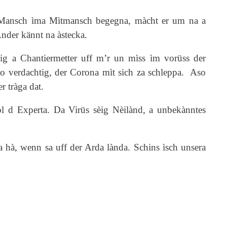
t a Mansch ìma Mìtmansch begegna, màcht er um na a
nder kännt na àstecka.
dig a Chantiermetter uff m’r un mìss ìm vorüss der
o verdachtig, der Corona mìt sich za schleppa. Aso
r tràga dat.
ol d Experta. Da Virüs sèig Nèilànd, a unbekànntes
a hà, wenn sa uff der Arda lànda. Schins ìsch unsera