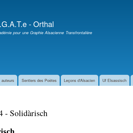
Aller
au
contenu
.G.A.T.e - Orthal
principal
démie pour une Graphie Alsacienne Transfrontalière
 auteurs
Sentiers des Poètes
Leçons d'Alsacien
Uf Elsassisch
 - Solidàrisch
risch