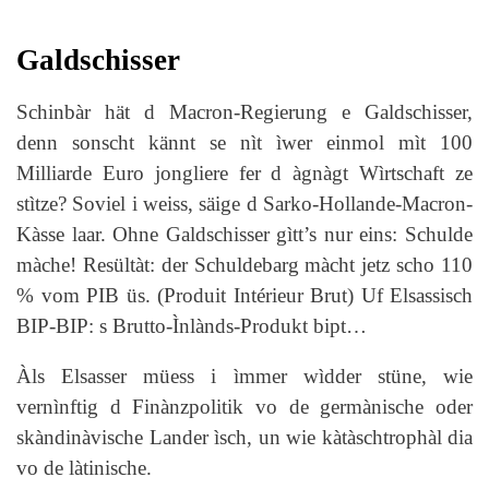
Galdschisser
Schinbàr hät d Macron-Regierung e Galdschisser,
denn sonscht kännt se nìt ìwer einmol mìt 100
Milliarde Euro jongliere fer d àgnàgt Wìrtschaft ze
stìtze? Soviel i weiss, säige d Sarko-Hollande-Macron-
Kàsse laar. Ohne Galdschisser gìtt’s nur eins: Schulde
màche! Resültàt: der Schuldebarg màcht jetz scho 110
% vom PIB üs. (Produit Intérieur Brut) Uf Elsassisch
BIP-BIP: s Brutto-Ìnlànds-Produkt bipt…
Àls Elsasser müess i ìmmer wìdder stüne, wie
vernìnftig d Finànzpolitik vo de germànische oder
skàndinàvische Lander ìsch, un wie kàtàschtrophàl dia
vo de làtinische.