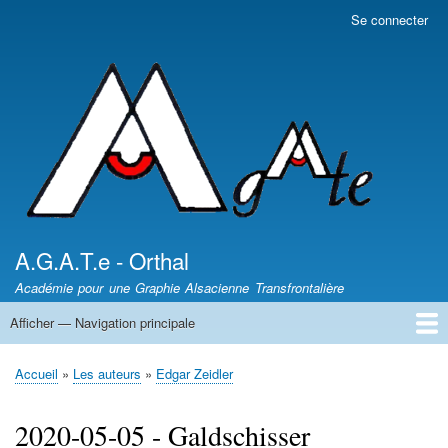
Aller
Se connecter
Menu
au
du
contenu
compte
principal
de
l'utilisateur
A.G.A.T.e - Orthal
Académie pour une Graphie Alsacienne Transfrontalière
Afficher — Navigation principale
Navigation
principale
News - Nèikheit
DICTIONNAIRES /
Article de presse
Les auteurs
Sentiers des Poètes
Leçons d'Alsacien
Uf Elsassisch
Wortkaschtla
Qui somme nous ?
Accueil
Les auteurs
Edgar Zeidler
Fil
d'Ariane
2020-05-05 - Galdschisser