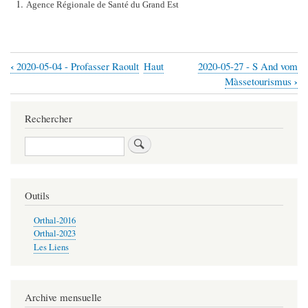
Agence Régionale de Santé du Grand Est
‹
2020-05-04 - Profasser Raoult
Haut
2020-05-27 - S And vom
Liens
›
Màssetourismus
transversaux
de
Rechercher
livre
Rechercher
pour
2020-
05-
Outils
05
Orthal-2016
-
Orthal-2023
Les Liens
Galdschisser
Archive mensuelle