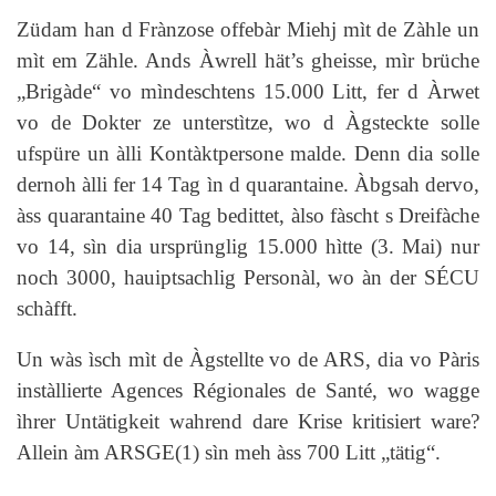
Züdam han d Frànzose offebàr Miehj mìt de Zàhle un
mìt em Zähle. Ands Àwrell hät’s gheisse, mìr brüche
„Brigàde“ vo mìndeschtens 15.000 Litt, fer d Àrwet
vo de Dokter ze unterstìtze, wo d Àgsteckte solle
ufspüre un àlli Kontàktpersone malde. Denn dia solle
dernoh àlli fer 14 Tag ìn d quarantaine. Àbgsah dervo,
àss quarantaine 40 Tag bedittet, àlso fàscht s Dreifàche
vo 14, sìn dia ursprünglig 15.000 hìtte (3. Mai) nur
noch 3000, hauiptsachlig Personàl, wo àn der SÉCU
schàfft.
Un wàs ìsch mìt de Àgstellte vo de ARS, dia vo Pàris
instàllierte Agences Régionales de Santé, wo wagge
ìhrer Untätigkeit wahrend dare Krise kritisiert ware?
Allein àm ARSGE(1) sìn meh àss 700 Litt „tätig“.