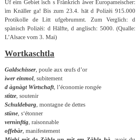
Uf eim Gebiet ìsch s Frànkrich àwer Europameischer:
ìm Knäller ga! Bis zum 23.4. hät d Polizèi 915.000
Protikolle de Litt ufgebrummt. Zum Verglich: d
spànisch Polizèi: d Hälfte, d anglisch: 5000.
(Qualle:
L’Alsace vom 3. Mai)
Wortkaschtla
Galdschisser
, poule aux œufs d’or
ìwer einmol
, subitement
d àgnàgt Wìrtschaft
, l’économie rongée
stìtze
, soutenir
Schuldebarg
, montagne de dettes
stüne
, s‘étonner
vernìnftig
, raisonnable
offebàr
, manifestement
Miehj mìt de Zàhle un mìt em Zähle hà
, avoir du