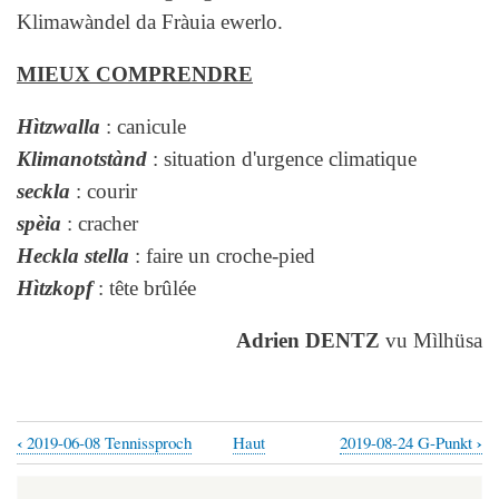
Klimawàndel da Fràuia ewerlo.
MIEUX COMPRENDRE
Hìtzwalla
: canicule
Klimanotstànd
: situation d'urgence climatique
seckla
: courir
spèia
: cracher
Heckla stella
: faire un croche-pied
Hìtzkopf
: tête brûlée
Adrien DENTZ
vu Mìlhüsa
‹
›
2019-06-08 Tennissproch
Haut
2019-08-24 G-Punkt
Liens
transversaux