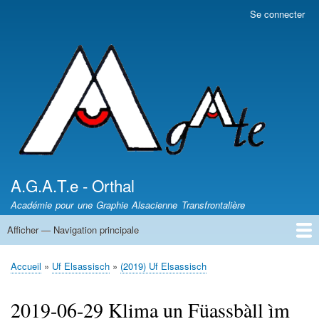
Aller
Se connecter
Menu
au
du
contenu
compte
principal
de
l'utilisateur
A.G.A.T.e - Orthal
Académie pour une Graphie Alsacienne Transfrontalière
Afficher — Navigation principale
Navigation
principale
News - Nèikheit
DICTIONNAIRES /
Article de presse
Les auteurs
Sentiers des Poètes
Leçons d'Alsacien
Uf Elsassisch
Wortkaschtla
Qui somme nous ?
Accueil
Uf Elsassisch
(2019) Uf Elsassisch
Fil
d'Ariane
2019-06-29 Klima un Füassbàll ìm