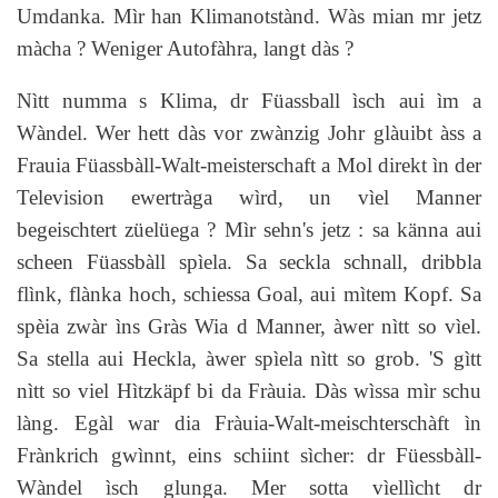
Umdanka. Mìr han Klimanotstànd. Wàs mian mr jetz
màcha ? Weniger Autofàhra, langt dàs ?
Nìtt numma s Klima, dr Füassball ìsch aui ìm a
Wàndel. Wer hett dàs vor zwànzig Johr glàuibt àss a
Frauia Füassbàll-Walt-meisterschaft a Mol direkt ìn der
Television ewertràga wìrd, un vìel Manner
begeischtert züelüega ? Mìr sehn's jetz : sa känna aui
scheen Füassbàll spìela. Sa seckla schnall, dribbla
flìnk, flànka hoch, schiessa Goal, aui mìtem Kopf. Sa
spèia zwàr ìns Gràs Wia d Manner, àwer nìtt so vìel.
Sa stella aui Heckla, àwer spìela nìtt so grob. 'S gìtt
nìtt so viel Hìtzkäpf bi da Fràuia. Dàs wìssa mìr schu
làng. Egàl war dia Fràuia-Walt-meischterschàft ìn
Frànkrich gwìnnt, eins schiint sìcher: dr Füessbàll-
Wàndel ìsch glunga. Mer sotta vìellìcht dr