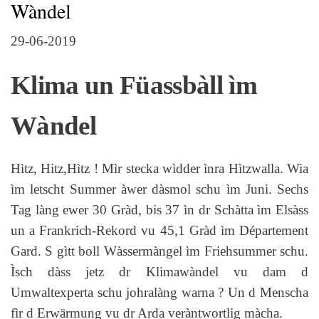
Wàndel
29-06-2019
Klima un Füassbàll ìm
Wàndel
Hìtz, Hitz,Hìtz ! Mìr stecka wìdder ìnra Hìtzwalla. Wia
ìm letscht Summer àwer dàsmol schu ìm Juni. Sechs
Tag làng ewer 30 Gràd, bis 37 ìn dr Schàtta ìm Elsàss
un a Frankrich-Rekord vu 45,1 Gràd ìm Département
Gard. S gìtt boll Wàssermàngel ìm Friehsummer schu.
Ìsch dàss jetz dr Klimawàndel vu dam d
Umwaltexperta schu johralàng warna ? Un d Menscha
fìr d Erwärmung vu dr Arda veràntwortlig màcha.