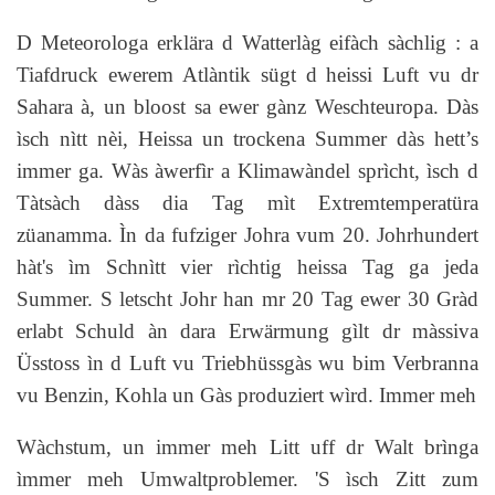
D Meteorologa erklära d Watterlàg eifàch sàchlig : a
Tiafdruck ewerem Atlàntik sügt d heissi Luft vu dr
Sahara à, un bloost sa ewer gànz Weschteuropa. Dàs
ìsch nìtt nèi, Heissa un trockena Summer dàs hett’s
immer ga. Wàs àwerfìr a Klimawàndel sprìcht, ìsch d
Tàtsàch dàss dia Tag mìt Extremtemperatüra
züanamma. Ìn da fufziger Johra vum 20. Johrhundert
hàt's ìm Schnìtt vier rìchtig heissa Tag ga jeda
Summer. S letscht Johr han mr 20 Tag ewer 30 Gràd
erlabt Schuld àn dara Erwärmung gìlt dr màssiva
Üsstoss ìn d Luft vu Triebhüssgàs wu bim Verbranna
vu Benzin, Kohla un Gàs produziert wìrd. Immer meh
Wàchstum, un immer meh Litt uff dr Walt brìnga
ìmmer meh Umwaltproblemer. 'S ìsch Zitt zum