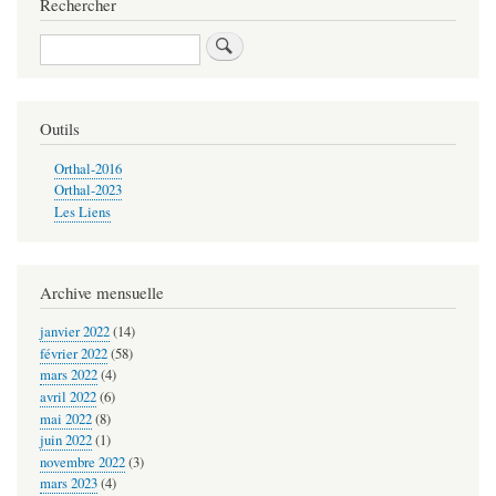
Rechercher
de
Rechercher
livre
pour
2019-
Outils
06-
Orthal-2016
29
Orthal-2023
Les Liens
Klima
un
Füassbàll
Archive mensuelle
ìm
janvier 2022
(14)
Wàndel
février 2022
(58)
mars 2022
(4)
avril 2022
(6)
mai 2022
(8)
juin 2022
(1)
novembre 2022
(3)
mars 2023
(4)