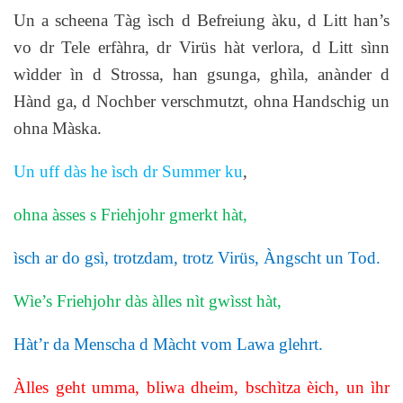
Un a scheena Tàg ìsch d Befreiung àku, d Litt han’s
vo dr Tele erfàhra, dr Virüs hàt verlora, d Litt sìnn
wìdder ìn d Strossa, han gsunga, ghìla, anànder d
Hànd ga, d Nochber verschmutzt, ohna Handschig un
ohna Màska.
Un uff dàs he ìsch dr Summer ku
,
ohna àsses s Friehjohr gmerkt hàt,
ìsch ar do gsì, trotzdam, trotz Virüs, Àngscht un Tod.
Wìe’s Friehjohr dàs àlles nìt gwìsst hàt,
Hàt’r da Menscha d Màcht vom Lawa glehrt.
Àlles geht umma, bliwa dheim, bschìtza èich, un ìhr