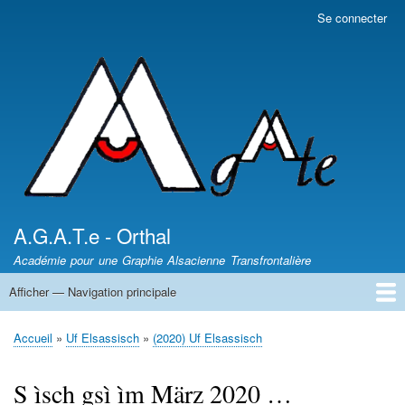
Aller
Se connecter
Menu
au
du
contenu
compte
principal
de
l'utilisateur
A.G.A.T.e - Orthal
Académie pour une Graphie Alsacienne Transfrontalière
Afficher — Navigation principale
Navigation
principale
News - Nèikheit
DICTIONNAIRES /
Article de presse
Les auteurs
Sentiers des Poètes
Leçons d'Alsacien
Uf Elsassisch
Wortkaschtla
Qui somme nous ?
Accueil
Uf Elsassisch
(2020) Uf Elsassisch
Fil
d'Ariane
S ìsch gsì ìm März 2020 …