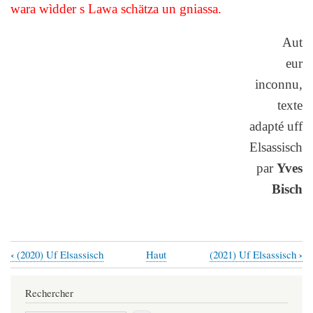
wara wìdder s Lawa schätza un gniassa.
Aut
eur
inconnu,
texte
adapté uff
Elsassisch
par
Yves
Bisch
‹
›
(2020) Uf Elsassisch
Haut
(2021) Uf Elsassisch
Liens
transversaux
Rechercher
de