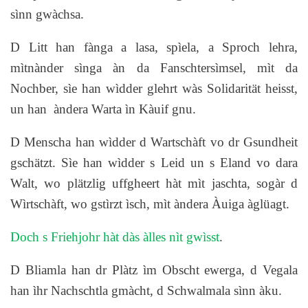
sìnn gwàchsa.
D Litt han fànga a lasa, spìela, a Sproch lehra,
mìtnànder sìnga àn da Fanschtersìmsel, mìt da
Nochber, sìe han wìdder glehrt wàs Solidarität heisst,
un han àndera Warta ìn Kàuif gnu.
D Menscha han wìdder d Wartschàft vo dr Gsundheit
gschätzt. Sìe han wìdder s Leid un s Eland vo dara
Walt, wo plätzlig uffgheert hàt mìt jaschta, sogàr d
Wìrtschàft, wo gstìrzt ìsch, mìt àndera Àuiga àglüagt.
Doch s Friehjohr hàt dàs àlles nìt gwìsst
.
D Bliamla han dr Plàtz ìm Obscht ewerga, d Vegala
han ìhr Nachschtla gmàcht, d Schwalmala sìnn àku.