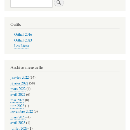
Rechercher
livre
pour
S
Outils
ìsch
Orthal-2016
gsì
Orthal-2023
Les Liens
ìm
März
2020
Archive mensuelle
…
janvier 2022
(14)
février 2022
(58)
mars 2022
(4)
avril 2022
(6)
mai 2022
(8)
juin 2022
(1)
novembre 2022
(3)
mars 2023
(4)
avril 2023
(1)
juillet 2023
(1)