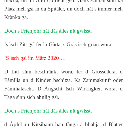
màcha, un nìt zum Coiffeur geh. Gànz schnall sìnn kä
Platz meh gsì ìn da Spitäler, un doch hàt’s ìmmer meh
Krànka ga.
Doch s Friehjohr hàt dàs àlles nìt gwìsst,
‘s ìsch Zitt gsì fer ìn Gàrta, s Gràs ìsch grian wora.
‘S ìsch gsì ìm März 2020 …
D Litt sìnn beschränkt wora, fer d Grosseltera, d
Fàmìlia un d Kìnder bschìtza. Kä Zammakunft oder
Fàmìliafascht. D Àngscht ìsch Wìrkligkeit wora, d
Taga sìnn sìch ahnlig gsì.
Doch s Friehjohr hàt dàs àlles nìt gwìsst
,
d Àpfel-un Kìrsibaim han fànga a bliahja, d Blätter