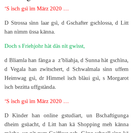
‘S ìsch gsì ìm März 2020 …
D Strossa sìnn laar gsì, d Gschafter gschlossa, d Litt
han nìmm üssa känna.
Doch s Friehjohr hàt dàs nìt gwìsst,
d Bliamla han fànga a z’bliahja, d Sunna hàt gschìna,
d Vegala han zwìtschert, d Schwalmala sìnn uffem
Heimwag gsì, dr Hìmmel ìsch blàui gsì, s Morgarot
ìsch bezitta uffgstànda.
‘S ìsch gsì ìm März 2020 …
D Kìnder han online gstudiart, un Bschaftigunga
dheim gsüacht, d Litt han kä Shopping meh känna