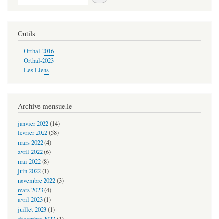
2023-
07-
Outils
15
-
Orthal-2016
Orthal-2023
(Immersion,
Les Liens
vous
avez
Archive mensuelle
dit
immersion)
janvier 2022
(14)
février 2022
(58)
mars 2022
(4)
avril 2022
(6)
mai 2022
(8)
juin 2022
(1)
novembre 2022
(3)
mars 2023
(4)
avril 2023
(1)
juillet 2023
(1)
décembre 2023
(1)