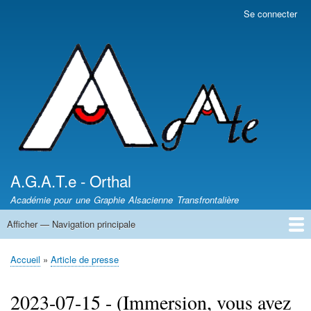
Aller
Se connecter
Menu
au
du
contenu
compte
principal
de
l'utilisateur
A.G.A.T.e - Orthal
Académie pour une Graphie Alsacienne Transfrontalière
Afficher — Navigation principale
Navigation
principale
News - Nèikheit
DICTIONNAIRES /
Article de presse
Les auteurs
Sentiers des Poètes
Leçons d'Alsacien
Uf Elsassisch
Wortkaschtla
Qui somme nous ?
Accueil
Article de presse
Fil
d'Ariane
2023-07-15 - (Immersion, vous avez