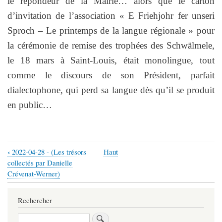
le répondeur de la Mairie… alors que le carton
d’invitation de l’association « E Friehjohr fer unseri
Sproch – Le printemps de la langue régionale » pour
la cérémonie de remise des trophées des Schwälmele,
le 18 mars à Saint-Louis, était monolingue, tout
comme le discours de son Président, parfait
dialectophone, qui perd sa langue dès qu’il se produit
en public…
‹
2022-04-28 - (Les trésors
Haut
Liens
collectés par Danielle
transversaux
Crévenat-Werner)
de
Rechercher
livre
pour
Rechercher