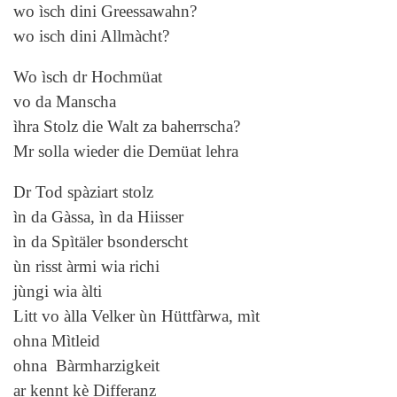
wo ìsch dini Greessawahn?
wo isch dini Allmàcht?
Wo ìsch dr Hochmüat
vo da Manscha
ìhra Stolz die Walt za baherrscha?
Mr solla wieder die Demüat lehra
Dr Tod spàziart stolz
ìn da Gàssa, ìn da Hiisser
ìn da Spìtäler bsonderscht
ùn risst àrmi wia richi
jùngi wia àlti
Litt vo àlla Velker ùn Hüttfàrwa, mìt
ohna Mìtleid
ohna Bàrmharzigkeit
ar kennt kè Differanz