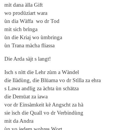
mìt dana àlla Gift
wo prodüziart wara
ùn dia Wàffa wo dr Tod
mit sich brìnga
ùn die Kriaj wo ùmbringa
ùn Trana màcha fliassa
Die Arda sàjt s langt!
Isch s nìtt die Lehr zùm a Wàndel
die Ilàdùng, die Blüama vo dr Stìlla za ehra
s Lawa andlig za àchta ùn schätza
die Demüat za iawa
vor dr Einsàmkeit kè Angscht za hà
sie ìsch die Quall vo dr Verbindùng
mit da Andra
ùn vo jedem wohres Wort