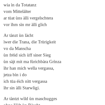
wia ìn da Totatanz
vom Mittelàlter
ar tüat ùns àlli vergelschtera
vor ìhm sìn mr àlli glich
Ar tànzt ùn làcht
ìwer die Trana, die Trürigkeit
vo da Manscha
ùn frëid sich ùff siner Sieg
ùn sàjt mit ma fùrichbàra Grìnza
ìhr han mich wella vergassa,
jetza bìn i do
ich tüa éich nìtt vergassa
ìhr sin àlli Starwligi.
Ar tàntzt wìld ùn maschugges