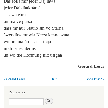
Dàs solla mir jeder Dàj iawa
jeder Dàj dànkbàr sì
s Lawa ehra
ùn nia vergassa
dàss mr nùr Stàuib sìn vo Starna
àwer dàss mr wia Kerza kenna wara
wo brenna ùn Liacht tràja
in dr Fìnschternis
ùn wo die Hoffnùng nìtt ùffgan
Gerard Leser
‹
›
Gérard Leser
Haut
Yves Bisch
Liens
transversaux
Rechercher
de
Rechercher
livre