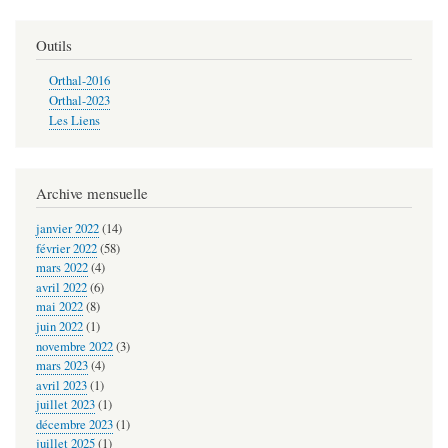
pour
2020-
Outils
04-
Orthal-2016
18
Orthal-2023
Les Liens
-
CORONAVIRUS
UN
Archive mensuelle
KE
janvier 2022
(14)
AND
février 2022
(58)
mars 2022
(4)
avril 2022
(6)
mai 2022
(8)
juin 2022
(1)
novembre 2022
(3)
mars 2023
(4)
avril 2023
(1)
juillet 2023
(1)
décembre 2023
(1)
juillet 2025
(1)