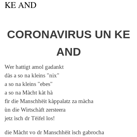
KE AND
CORONAVIRUS UN KE
AND
Wer hattigt amol gadankt
dàs a so na kleins "nix"
a so na kleins "ebes"
a so na Màcht kàt hà
fìr die Manschhëit kàppalatz za màcha
ùn die Wirtschàft zersteera
jetz ìsch dr Tëifel los!
die Màcht vo dr Manschhëit ìsch gabrocha