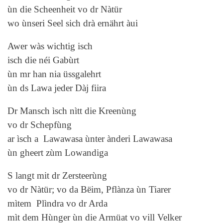
ùn die Scheenheit vo dr Nàtür
wo ùnseri Seel sich drà ernährt àui
Awer wàs wichtig isch
isch die néi Gabùrt
ùn mr han nia üssgalehrt
ùn ds Lawa jeder Dàj fiira
Dr Mansch ìsch nìtt die Kreenùng
vo dr Schepfùng
ar ìsch a Lawawasa ùnter ànderi Lawawasa
ùn gheert zùm Lowandiga
S langt mit dr Zersteerùng
vo dr Nàtür; vo da Bëim, Pflànza ùn Tiarer
mìtem Plìndra vo dr Arda
mìt dem Hùnger ùn die Armüat vo vill Velker