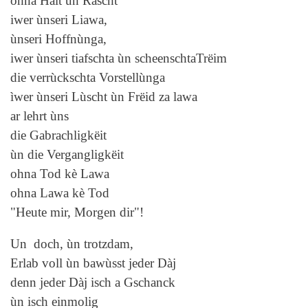
ohna Hàlt ùn Ràscht
iwer ùnseri Liawa,
ùnseri Hoffnùnga,
iwer ùnseri tiafschta ùn scheenschtaTrëim
die verrùckschta Vorstellùnga
ìwer ùnseri Lùscht ùn Frëid za lawa
ar lehrt ùns
die Gabrachligkëit
ùn die Vergangligkëit
ohna Tod kè Lawa
ohna Lawa kè Tod
"Heute mir, Morgen dir"!
Un doch, ùn trotzdam,
Erlab voll ùn bawùsst jeder Dàj
denn jeder Dàj isch a Gschanck
ùn isch einmolig