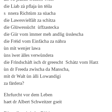
die Liab zà pflaja ùn tëila
s nnera Richtùm za süacha
die Lawesvielfàlt za schìtza
die Glüwessùcht ùffzastecka
die Giir vom ìmmer meh andlig üsslescha
die Frëid vom Einfàcha za nähra
ùn mìt wenjer lawa
ùns ìwer àlles verwùndera
die Frìndschàft isch dr greescht Schàtz vom Harz
ùn dr Freeda zwìscha da Manscha,
mìt dr Walt ùn àlli Lowandigi
za färdera?
Ehrfurcht vor dem Leben
haet dr Albert Schweitzer gseit