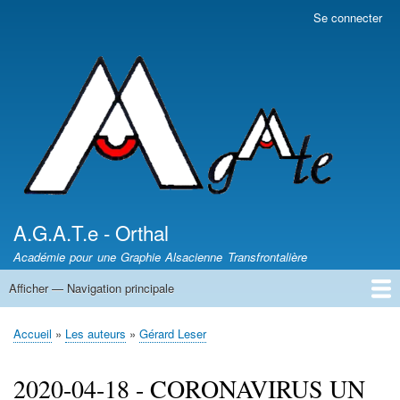
Aller
Se connecter
Menu
au
du
contenu
compte
principal
de
l'utilisateur
A.G.A.T.e - Orthal
Académie pour une Graphie Alsacienne Transfrontalière
Afficher — Navigation principale
Navigation
principale
News - Nèikheit
DICTIONNAIRES /
Article de presse
Les auteurs
Sentiers des Poètes
Leçons d'Alsacien
Uf Elsassisch
Wortkaschtla
Qui somme nous ?
Accueil
Les auteurs
Gérard Leser
Fil
d'Ariane
2020-04-18 - CORONAVIRUS UN