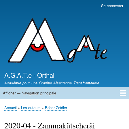
Aller
Se connecter
Menu
au
du
contenu
compte
principal
de
l'utilisateur
A.G.A.T.e - Orthal
Académie pour une Graphie Alsacienne Transfrontalière
Afficher — Navigation principale
Navigation
principale
News - Nèikheit
DICTIONNAIRES /
Article de presse
Les auteurs
Sentiers des Poètes
Leçons d'Alsacien
Uf Elsassisch
Wortkaschtla
Qui somme nous ?
Accueil
Les auteurs
Edgar Zeidler
Fil
d'Ariane
2020-04 - Zammakütscheräi