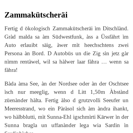
Zammakütscheräi
Fertig d ökologisch Zammakütscheräi ìm Ditschlànd.
Gràd malda sa àm Südwestfunk, àss a Üssfàhrt ìm
Auto erlauibt säig, àwer mìt heechschtens zwei
Persona àn Bord. D Autobüs un die Zig sìn jetz gàr
nìmm rentàwel, wil sa hàlwer laar fàhra … wenn sa
fàhra!
Bàda àma See, àn der Nordsee oder àn der Oschtsee
ìsch nur meeglig, wenn d Litt 1,50m Àbstànd
züenànder hàlta. Fertig àlso d grutzvolli Seeufer un
Meeresstrand, wo ein Pàràsol sich àm àndra ihankt,
wo hàlbblutti, mìt Sunna-Ehl igschmìrti Kärwer ìn der
Sunna bragla un uffanànder lega wia Sardin ìn