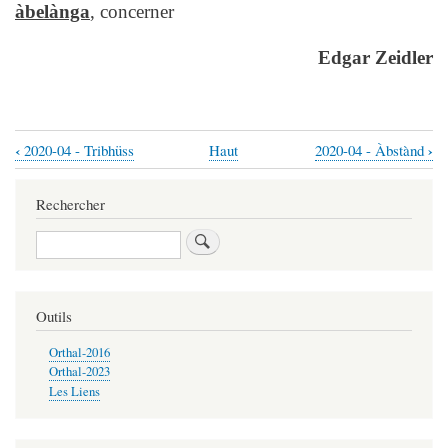
àbelànga
, concerner
Edgar Zeidler
‹
›
2020-04 - Tribhüss
Haut
2020-04 - Àbstànd
Liens
transversaux
Rechercher
de
Rechercher
livre
pour
2020-
Outils
04
Orthal-2016
-
Orthal-2023
Les Liens
Zammakütscheräi