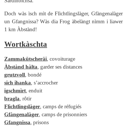
Sardinbìchsa.
Doch wàs ìsch mìt de Flìchtlingslàger, Gfàngenalàger
un Gfangnissa? Wàs dia Frog àbelàngt nìmm i liawer
1 km Àbstànd!
Wortkàschta
Zammakütscheräi
,
covoiturage
Àbstànd hàlta
, garder ses distances
grutzvoll
, bondé
sich ihanka
, s’accrocher
igschmìrt
, enduit
bragla
, rôtir
Flìchtlingslàger
, camps de réfugiés
Gfàngenalàger
, camps de prisonniers
Gfangnissa
, prisons