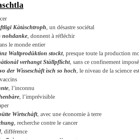
schtla
cer
àftligi Kàtàschtroph
, un désastre sociétal
m nohdanke
, donnent à réfléchir
dans le monde entier
ànz Waltprodüktion stockt
, presque toute la production mon
àtionàl verhangt Stàllpflìcht
, sans ce confinement imposé 
vo der Wìsseschàft ìsch so hoch
, le niveau de la science est
 vaccins
nte
, l’inconnu
henbàre
, l’imprévisible
raper
pütte Wìrtschàft
, avec une économie à terre
chung
, recherche contre le cancer
d
, différence