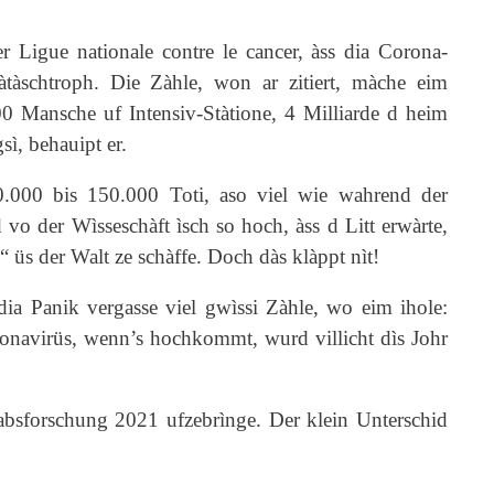
r Ligue nationale contre le cancer, àss dia Corona-
Kàtàschtroph.
Die Zàhle, won ar zitiert, màche eim
00 Mansche uf Intensiv-Stàtione, 4 Milliarde d heim
sì, behauipt er.
120.000 bis 150.000 Toti, aso viel wie wahrend der
o der Wìsseschàft ìsch so hoch, àss d Litt erwàrte,
“ üs der Walt ze schàffe. Doch dàs klàppt nìt!
a Panik vergasse viel gwìssi Zàhle, wo eim ihole:
onavirüs, wenn’s hochkommt, wurd villicht dìs Johr
absforschung 2021 ufzebrìnge. Der klein Unterschid