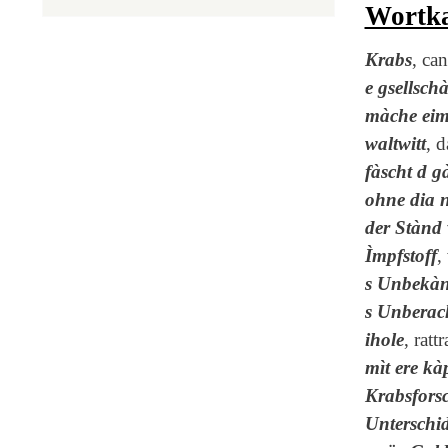
Wortka
Krabs
, can
e gsellsch
màche ei
waltwitt
, 
fàscht d g
ohne dia n
der Stànd 
Ìmpfstoff
,
s Unbekàn
s Unberac
ihole
, ratt
mìt ere kà
Krabsfors
Unterschi