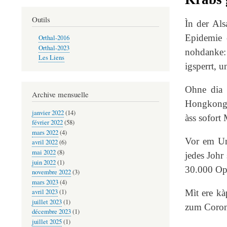
Outils
Ìn der Al
Epidemie e
Orthal-2016
Orthal-2023
nohdanke: 
Les Liens
igsperrt, 
Ohne dia n
Archive mensuelle
Hongkong-G
janvier 2022
(14)
àss sofort
février 2022
(58)
mars 2022
(4)
Vor em Un
avril 2022
(6)
mai 2022
(8)
jedes Johr
juin 2022
(1)
30.000 Opf
novembre 2022
(3)
mars 2023
(4)
avril 2023
(1)
Mìt ere kà
juillet 2023
(1)
zum Corona
décembre 2023
(1)
juillet 2025
(1)