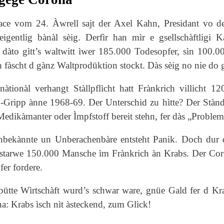
sace vom 24.
Àwrell sajt der Axel Kahn, Presidant vo de
igentlig bànàl sèig. Derfìr han mìr e gsellschàftligi 
dàto gìtt’s waltwitt ìwer 185.000 Todesopfer, sìn 100.0
un fàscht d gànz Waltprodüktion stockt.
Dàs sèig no nie do g
àtionàl verhangt Stàllpflìcht hatt Frànkrich villicht 
ripp ànne 1968-69. Der Unterschid zu hìtte? Der Stànd v
 Medikàmanter oder Ìmpfstoff bereit stehn, fer dàs „Problem
bekànnte un Unberachenbàre entsteht Panik. Doch dur di
 starwe 150.000 Mansche ìm Frànkrich àn Krabs. Der Cor
er fordere.
pütte Wìrtschàft wurd’s schwar ware, gnüe Gald fer d Kr
: Krabs ìsch nìt àsteckend, zum Glìck!