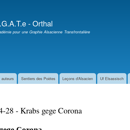
Aller
au
contenu
.G.A.T.e - Orthal
principal
démie pour une Graphie Alsacienne Transfrontalière
 auteurs
Sentiers des Poètes
Leçons d'Alsacien
Uf Elsassisch
4-28 - Krabs gege Corona
gege Corona