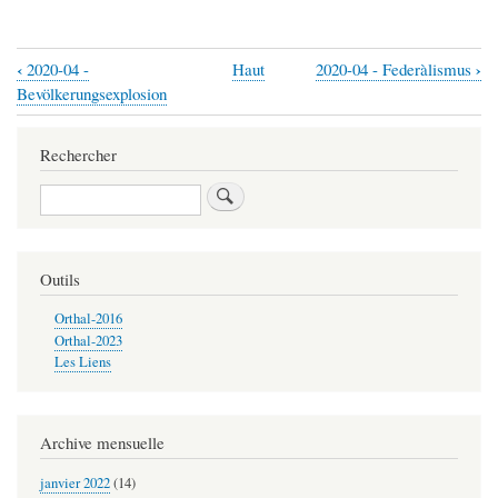
‹
›
2020-04 -
Haut
2020-04 - Federàlismus
Liens
Bevölkerungsexplosion
transversaux
de
Rechercher
livre
Rechercher
pour
2020-
04
Outils
-
Orthal-2016
Chinà,
Orthal-2023
Les Liens
1.
Waltmàcht
Archive mensuelle
janvier 2022
(14)