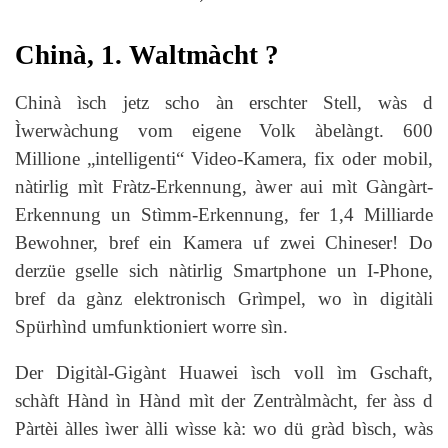
Chinà, 1. Waltmàcht ?
Chinà ìsch jetz scho àn erschter Stell, wàs d
Ìwerwàchung vom eigene Volk àbelàngt. 600
Millione „intelligenti“ Video-Kamera, fix oder mobil,
nàtirlig mìt Fràtz-Erkennung, àwer aui mìt Gàngàrt-
Erkennung un Stìmm-Erkennung, fer 1,4 Milliarde
Bewohner, bref ein Kamera uf zwei Chineser! Do
derzüe gselle sich nàtirlig Smartphone un I-Phone,
bref da gànz elektronisch Grìmpel, wo ìn digitàli
Spürhìnd umfunktioniert worre sìn.
Der Digitàl-Gigànt Huawei ìsch voll ìm Gschaft,
schàft Hànd ìn Hànd mìt der Zentràlmàcht, fer àss d
Pàrtèi àlles ìwer àlli wìsse kà: wo dü gràd bìsch, wàs