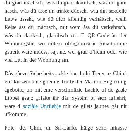
dü gràd màchsch, wàs dü gràd ikauifsch, wàs dü garn
häsch, wàs dü asse un trìnke düesch, wia din sexüelle
Lawe üsseht, wie dü dich äffentlig verhàltsch, welli
Reise àss dü màchsch, mìt wem àss dü verkehrsch,
wàs dü danksch, glauibsch etc. E QR-Code àn der
Wohnungstìr, wo mìtem obligàtorische Smartphone
gstreift ware müess, sajt ne, wer gràd d’heim oder wie
viel Litt ìn der Wohnung sìn.
Dàs gànze Sìcherheitspackle han hohi Tierer üs Chinà
vor kurzem àme gheime Traffe der Macron-Regierung
àgebotte, un mìt eme verschmìtzte Lachle uf de gaale
Lìppel gsajt: „Hatte ìhr dàs Systèm bi èich igfiehrt,
ware d
soziàle Unrüehje
mìt de gilets jaunes gàr nìt
ufkomme!
Pole, der Chili, un Sri-Lànke häige scho Intrasse