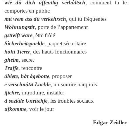
wie dü dich äffentlig verhàltsch
, comment tu te
comportes en public
mìt wem àss dü verkehrsch
, qui tu fréquentes
Wohnungstìr
, porte de l’appartement
gstreift ware
, être frôlé
Sìcherheitspackle
, paquet sécuritaire
hohi Tierer
, des hauts fonctionnaires
gheim
, secret
Traffe
, rencontre
àbiete, hàt àgebotte
, proposer
e verschmìtzt Lachle
, un sourire narquois
ifiehre,
introduire, installer
d soziàle Unrüehje
, les troubles sociaux
ufkomme
, voir le jour
Edgar Zeidler