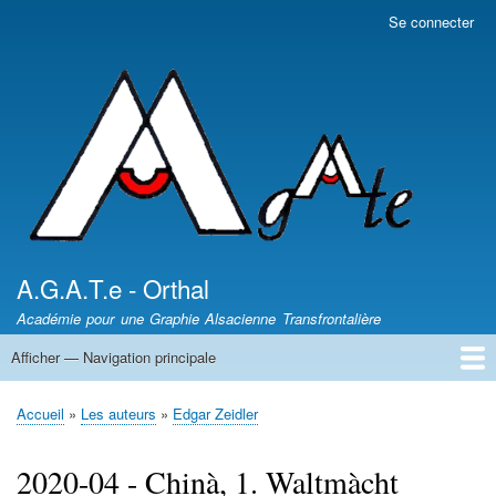
Aller
Se connecter
Menu
au
du
contenu
compte
principal
de
l'utilisateur
A.G.A.T.e - Orthal
Académie pour une Graphie Alsacienne Transfrontalière
Afficher — Navigation principale
Navigation
principale
News - Nèikheit
DICTIONNAIRES /
Article de presse
Les auteurs
Sentiers des Poètes
Leçons d'Alsacien
Uf Elsassisch
Wortkaschtla
Qui somme nous ?
Accueil
Les auteurs
Edgar Zeidler
Fil
d'Ariane
2020-04 - Chinà, 1. Waltmàcht