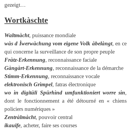
gezeigt…
Wortkàschte
Waltmàcht
, puissance mondiale
wàs d Ìwerwàchung vom eigene Volk àbelàngt
, en ce
qui concerne la surveillance de son propre peuple
Fràtz-Erkennung
, reconnaissance faciale
Gàngàrt-Erkennung
, reconnaissance de la démarche
Stìmm-Erkennung
, reconnaissance vocale
elektronisch Grìmpel
, fatras électronique
wo ìn digitàli Spürhìnd umfunktioniert worre sìn
,
dont le fonctionnement a été détourné en « chiens
policiers numériques »
Zentràlmàcht
, pouvoir central
ikauife
, acheter, faire ses courses