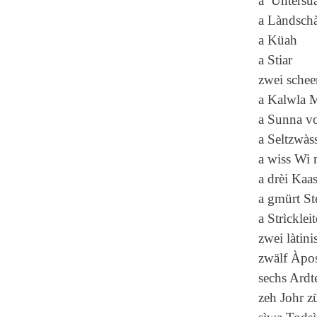
a Untersüa
a Làndschà
a Küah
a Stiar
zwei schee
a Kalwla 
a Sunna vo
a Seltzwàs
a wiss Wi 
a drèi Kaa
a gmürt St
a Strìckleit
zwei làtin
zwälf Àpos
sechs Ardt
zeh Johr z