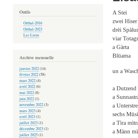
Outils
A Stei
zwei Hiser
Orthal-2016
Orthal-2023
drèi Spàlu
Les Liens
viar Totag
a Gàrta
Blüama
Archive mensuelle
janvier 2022
(14)
un a Wasc
février 2022
(58)
mars 2022
(4)
avril 2022
(6)
a Dutzend 
mai 2022
(8)
a Sunnastr
juin 2022
(1)
novembre 2022
(3)
a Unterst
mars 2023
(4)
sechs Müsi
avril 2023
(1)
a Tìra mìt
juillet 2023
(1)
décembre 2023
(1)
a Mànn mì
juillet 2025
(1)