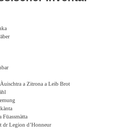
nka
räber
hbar
Àuischtra a Zitrona a Leib Brot
àhl
reemung
kànta
ra Füassmàtta
t dr Legion d’Honneur