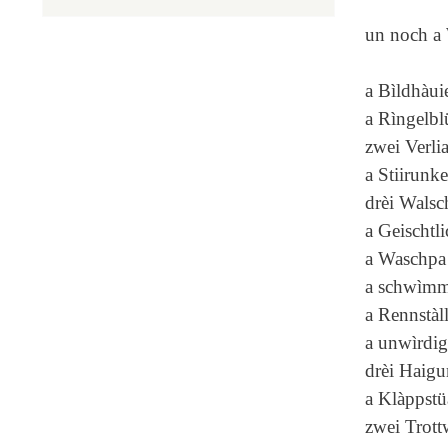
un noch a
a Bìldhàui
a Rìngelb
zwei Verli
a Stiirunke
drèi Walsc
a Geischtli
a Waschpa
a schwìmm
a Rennstàl
a unwìrdi
drèi Haig
a Klàppstü
zwei Trott