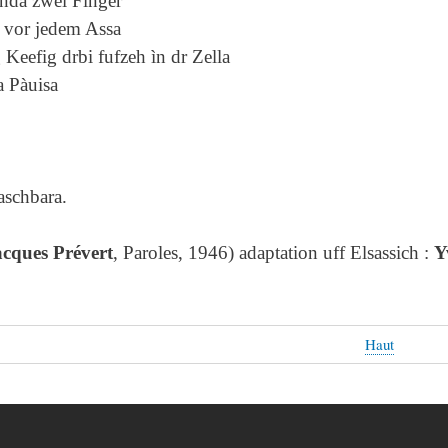
nda zwei Fìnger
 vor jedem Assa
 Keefig drbi fufzeh ìn dr Zella
a Pàuisa
schbara.
cques Prévert
, Paroles, 1946)
adaptation uff Elsassich :
Y
Haut
aux