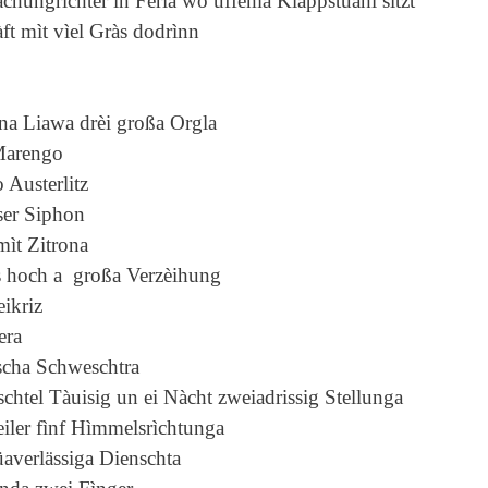
chungrìchter ìn Feria wo uffema Klàppstüahl sìtzt
ft mìt vìel Gràs dodrìnn
na Liawa drèi gro
ß
a Orgla
Marengo
 Austerlitz
ser Siphon
mìt Zitrona
s hoch a gro
ß
a Verzèihung
eikriz
era
ischa Schweschtra
chtel Tàuisig un ei Nàcht zweiadrissig Stellunga
eiler fìnf Hìmmelsrìchtunga
üaverlässiga Dienschta