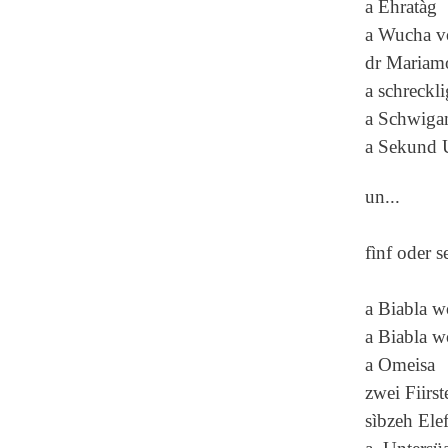
a Ehratàg
a Wucha v
dr Mariam
a schreckli
a Schwiga
a Sekund 
un...
fìnf oder 
a Biabla w
a Biabla w
a Omeisa
zwei Fiirst
sìbzeh Ele