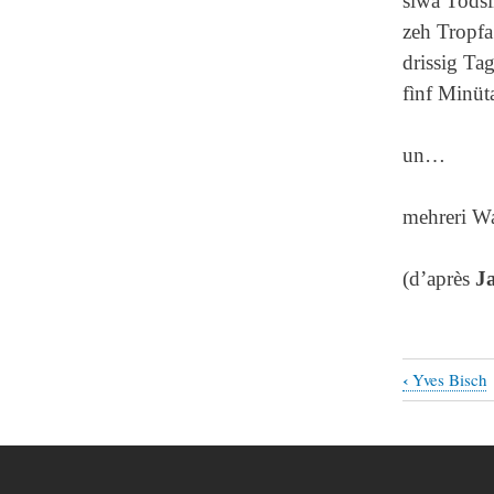
sìwa Todsì
zeh Tropfa
drissig Tag
fìnf Minüt
un…
mehreri Wa
(d’après
Ja
‹
Yves Bisch
Liens
transvers
de
livre