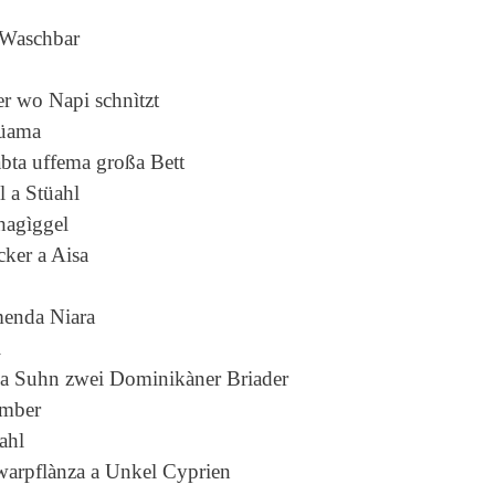
 Waschbar
er wo Napi schnìtzt
lüama
abta uffema gro
ß
a Bett
l a Stüahl
hagìggel
cker a Aisa
enda Niara
l
ga Suhn zwei Dominikàner Briader
umber
ahl
warpflànza a Unkel Cyprien