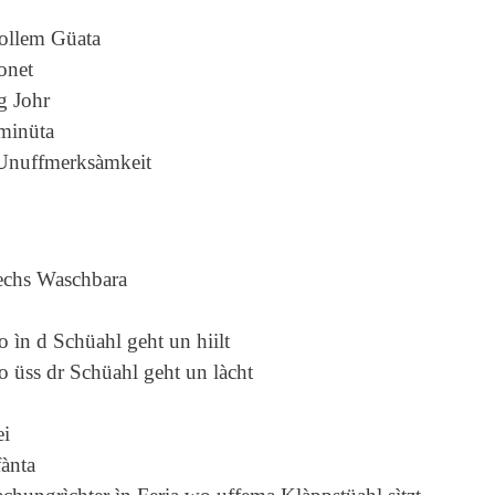
ollem Güata
onet
g Johr
minüta
Unuffmerksàmkeit
sechs Waschbara
o ìn d Schüahl geht un hiilt
o üss dr Schüahl geht un làcht
ei
fànta