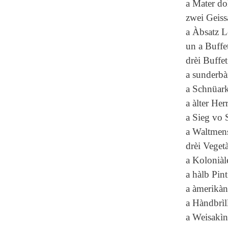
a Mater do
zwei Geis
a Àbsatz L
un a Buffet
drèi Buffe
a sunderbà
a Schnüark
a àlter Her
a Sieg vo 
a Waltmen
drèi Veget
a Koloniàl
a hàlb Pin
a àmerikàn
a Hàndbrìl
a Weisakìn