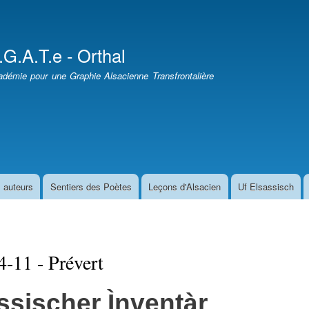
Aller
au
contenu
.G.A.T.e - Orthal
principal
démie pour une Graphie Alsacienne Transfrontalière
 auteurs
Sentiers des Poètes
Leçons d'Alsacien
Uf Elsassisch
-11 - Prévert
ssischer Ìnventàr