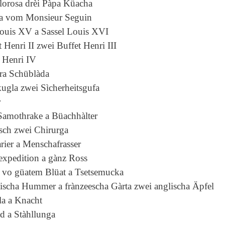
lorosa drèi Pàpa Küacha
sa vom Monsieur Seguin
ouis XV a Sassel Louis XVI
 Henri II zwei Buffet Henri III
t Henri IV
ra Schüblàda
ugla zwei Sìcherheitsgufa
r
Samothrake a Büachhàlter
sch zwei Chirurga
àrier a Menschafrasser
expedition a gànz Ross
t vo güatem Blüat a Tsetsemucka
ischa Hummer a frànzeescha Gàrta zwei anglischa Äpfel
la a Knacht
d a Stàhllunga