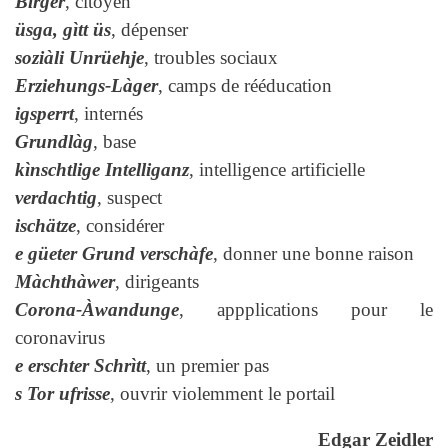
Bìrger
, citoyen
üsga, gìtt üs
, dépenser
soziàli Unrüehje
, troubles sociaux
Erziehungs-Làger
, camps de rééducation
igsperrt
, internés
Grundlàg
, base
kìnschtlige Intelliganz
, intelligence artificielle
verdachtig
, suspect
ischätze
, considérer
e güeter Grund verschàfe
, donner une bonne raison
Màchthàwer
, dirigeants
Corona-Àwandunge
, appplications pour le
coronavirus
e erschter Schrìtt
, un premier pas
s Tor ufrisse
, ouvrir violemment le portail
Edgar Zeidler