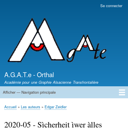
Aller
Se connecter
Menu
au
du
contenu
compte
principal
de
l'utilisateur
A.G.A.T.e - Orthal
Académie pour une Graphie Alsacienne Transfrontalière
Afficher — Navigation principale
Navigation
principale
News - Nèikheit
DICTIONNAIRES /
Article de presse
Les auteurs
Sentiers des Poètes
Leçons d'Alsacien
Uf Elsassisch
Wortkaschtla
Qui somme nous ?
Accueil
Les auteurs
Edgar Zeidler
Fil
d'Ariane
2020-05 - Sìcherheit ìwer àlles