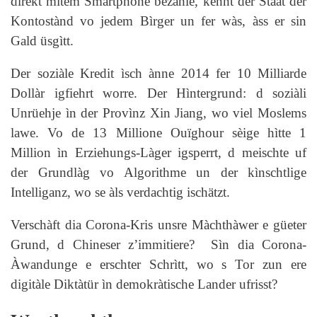
direkt mìtem Smartphone bezàhle, kennt der Stààt der
Kontostànd vo jedem Bìrger un fer wàs, àss er sin
Gald üsgìtt.
Der soziàle Kredit ìsch ànne 2014 fer 10 Milliarde
Dollàr igfiehrt worre. Der Hìntergrund: d soziàli
Unrüehje ìn der Provìnz Xin Jiang, wo viel Moslems
lawe. Vo de 13 Millione Ouïghour sèige hìtte 1
Million ìn Erziehungs-Làger igsperrt, d meischte uf
der Grundlàg vo Algorithme un der kìnschtlige
Intelliganz, wo se àls verdachtig ischätzt.
Verschàft dia Corona-Kris unsre Màchthàwer e güeter
Grund, d Chineser z’immitiere? Sìn dia Corona-
Àwandunge e erschter Schrìtt, wo s Tor zun ere
digitàle Diktàtür ìn demokràtische Lander ufrisst?