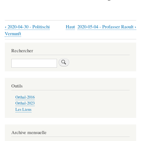
‹
›
2020-04-30 - Politischi
Haut
2020-05-04 - Profasser Raoult
Liens
Vernunft
transversaux
de
Rechercher
livre
Rechercher
pour
2020-
05
Outils
-
Orthal-2016
Sìcherheit
Orthal-2023
Les Liens
ìwer
àlles
Archive mensuelle