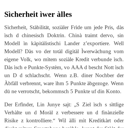
Sìcherheit ìwer àlles
Sìcherheit, Stàbilität, soziàler Frìde um jede Pris, dàs
ìsch d chinesisch Doktrin. Chinà traimt dervo, sin
Modell ìn kàpitàlistischi Lander z’exportiere. Well
Modell? Dàs vo der totàl digitàl Ìwerwàchung vom
eigene Volk, wo mìtem soziàle Kredit verbunde ìsch.
Dàs ìsch e Punkte-Systèm, vo AAA d bescht Nott ìsch
un D d schlachscht. Wenn z.B. diner Nochber der
Àbfàll verbrennt, ware ìhm 5 Punkte àbgezoge. Wenn
dü ne verrotscht, bekommsch 5 Punkte uf din Konto.
Der Erfìnder, Lin Junye sajt: „S Ziel ìsch s sìttlige
Verhàlte un d Moràl z verbessere un d finànzielle
Risike z kontrolliere.“ Wil àlli mìt Kreditkàrt oder