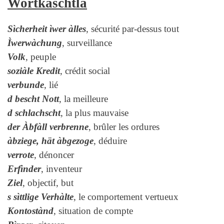
Wortkaschtla
Sìcherheit ìwer àlles
, sécurité par-dessus tout
Ìwerwàchung
, surveillance
Volk
, peuple
soziàle Kredit
, crédit social
verbunde
, lié
d bescht Nott
, la meilleure
d schlachscht
, la plus mauvaise
der Àbfàll verbrenne
, brûler les ordures
àbziege, hät àbgezoge
, déduire
verrote
, dénoncer
Erfìnder
, inventeur
Ziel
, objectif, but
s sìttlige Verhàlte
, le comportement vertueux
Kontostànd
, situation de compte