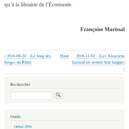
qu’à la librairie de l’Écomusée.
Françoise Marissal
‹
2016-09-20 - (Le long des
Haut
2016-11-02 - (Les Alsaciens
Liens
berges du Rhin)
laissent-ils mourir leur langue)
transversaux
›
de
Rechercher
livre
pour
Rechercher
2016-
09-
Outils
26
-
Orthal-2016