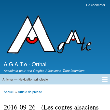
Aller
Se connecter
Menu
au
du
contenu
compte
principal
de
l'utilisateur
A.G.A.T.e - Orthal
Académie pour une Graphie Alsacienne Transfrontalière
Afficher — Navigation principale
Navigation
principale
News - Nèikheit
DICTIONNAIRES /
Article de presse
Les auteurs
Sentiers des Poètes
Leçons d'Alsacien
Uf Elsassisch
Wortkaschtla
Qui somme nous ?
Accueil
Article de presse
Fil
d'Ariane
2016-09-26 - (Les contes alsaciens