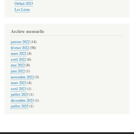
Orthal-2023
(Les
Les Liens
contes
alsaciens
Archive mensuelle
sortent
de
janvier 2022
(14)
février 2022
(58)
l’oubli)
mars 2022
(4)
avril 2022
(6)
mai 2022
(8)
juin 2022
(1)
novembre 2022
(3)
mars 2023
(4)
avril 2023
(1)
juillet 2023
(1)
décembre 2023
(1)
juillet 2025
(1)